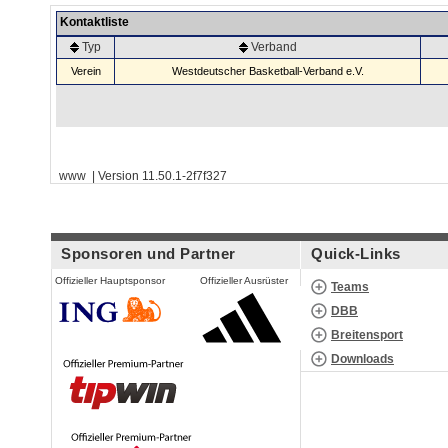
Kontaktliste
Typ
Verband
Verein
Westdeutscher Basketball-Verband e.V.
www | Version 11.50.1-2f7f327
Sponsoren und Partner
Quick-Links
Offizieller Hauptsponsor
Offizieller Ausrüster
Teams
DBB
Breitensport
Downloads