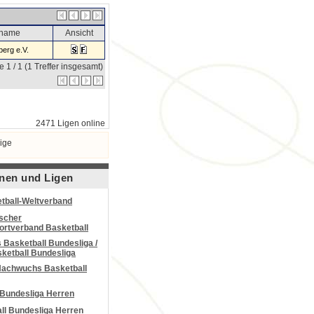
sname
Ansicht
erg e.V.
e 1 / 1 (1 Treffer insgesamt)
2471 Ligen online
ige
nen und Ligen
tball-Weltverband
scher
portverband Basketball
Basketball Bundesliga /
ketball Bundesliga
Nachwuchs Basketball
 Bundesliga Herren
all Bundesliga Herren