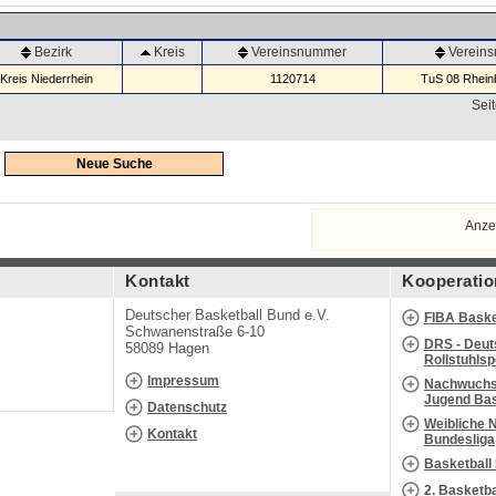
Bezirk
Kreis
Vereinsnummer
Verein
Kreis Niederrhein
1120714
TuS 08 Rheinb
Seit
Neue Suche
Anze
Kontakt
Kooperatio
Deutscher Basketball Bund e.V.
FIBA Baske
Schwanenstraße 6-10
DRS - Deut
58089 Hagen
Rollstuhls
Impressum
Nachwuchs 
Jugend Bas
Datenschutz
Weibliche 
Kontakt
Bundesliga
Basketball
2. Basketb