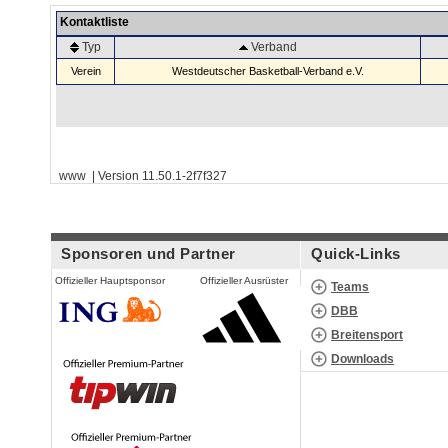
Kontaktliste
Typ
Verband
Verein
Westdeutscher Basketball-Verband e.V.
www | Version 11.50.1-2f7f327
Sponsoren und Partner
Quick-Links
Offizieller Hauptsponsor
Offizieller Ausrüster
Teams
DBB
Breitensport
Downloads