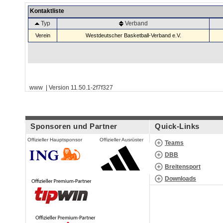
Kontaktliste
Typ
Verband
Verein
Westdeutscher Basketball-Verband e.V.
www | Version 11.50.1-2f7f327
Sponsoren und Partner
Quick-Links
Offizieller Hauptsponsor
Offizieller Ausrüster
Teams
DBB
Breitensport
Downloads