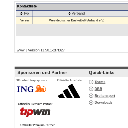
Kontaktliste
Typ
Verband
Verein
Westdeutscher Basketball-Verband e.V.
www | Version 11.50.1-2f7f327
Sponsoren und Partner
Quick-Links
Offizieller Hauptsponsor
Offizieller Ausrüster
Teams
DBB
Breitensport
Downloads