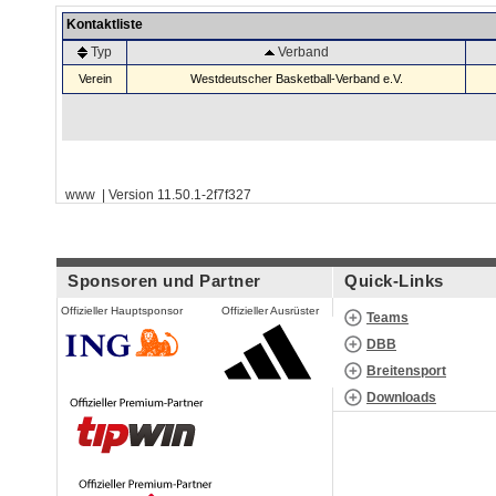
Kontaktliste
Typ
Verband
Verein
Westdeutscher Basketball-Verband e.V.
www | Version 11.50.1-2f7f327
Sponsoren und Partner
Quick-Links
Offizieller Hauptsponsor
Offizieller Ausrüster
Teams
DBB
Breitensport
Downloads