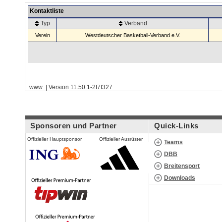
Kontaktliste
Typ
Verband
Verein
Westdeutscher Basketball-Verband e.V.
www | Version 11.50.1-2f7f327
Sponsoren und Partner
Quick-Links
Offizieller Hauptsponsor
Offizieller Ausrüster
Teams
DBB
Breitensport
Downloads