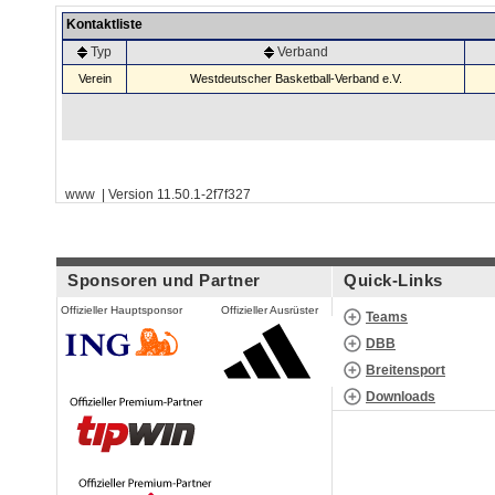
Kontaktliste
Typ
Verband
Verein
Westdeutscher Basketball-Verband e.V.
www | Version 11.50.1-2f7f327
Sponsoren und Partner
Quick-Links
Offizieller Hauptsponsor
Offizieller Ausrüster
Teams
DBB
Breitensport
Downloads