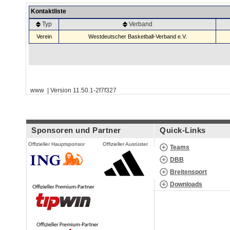
Kontaktliste
Typ
Verband
Verein
Westdeutscher Basketball-Verband e.V.
www | Version 11.50.1-2f7f327
Sponsoren und Partner
Quick-Links
Offizieller Hauptsponsor
Offizieller Ausrüster
Teams
DBB
Breitensport
Downloads