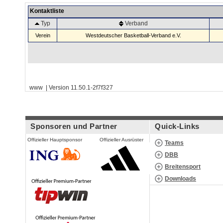
Kontaktliste
Typ
Verband
Verein
Westdeutscher Basketball-Verband e.V.
www | Version 11.50.1-2f7f327
Sponsoren und Partner
Quick-Links
Offizieller Hauptsponsor
Offizieller Ausrüster
Teams
DBB
Breitensport
Downloads