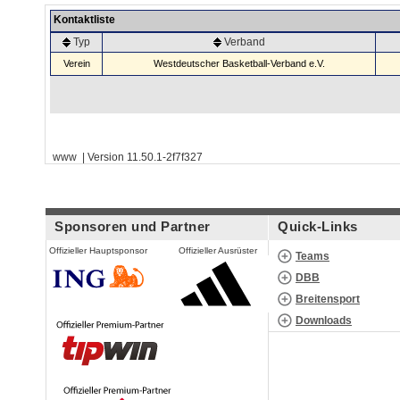
Kontaktliste
Typ
Verband
Verein
Westdeutscher Basketball-Verband e.V.
www | Version 11.50.1-2f7f327
Sponsoren und Partner
Quick-Links
Offizieller Hauptsponsor
Offizieller Ausrüster
Teams
DBB
Breitensport
Downloads