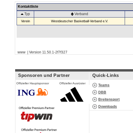
Kontaktliste
Typ
Verband
Verein
Westdeutscher Basketball-Verband e.V.
www | Version 11.50.1-2f7f327
Sponsoren und Partner
Quick-Links
Offizieller Hauptsponsor
Offizieller Ausrüster
Teams
DBB
Breitensport
Downloads