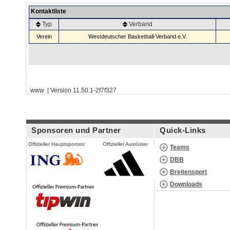
Kontaktliste
Typ
Verband
Verein
Westdeutscher Basketball-Verband e.V.
www | Version 11.50.1-2f7f327
Sponsoren und Partner
Quick-Links
Offizieller Hauptsponsor
Offizieller Ausrüster
Teams
DBB
Breitensport
Downloads