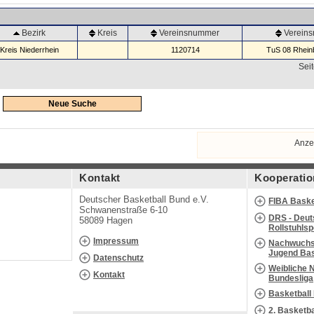
Bezirk
Kreis
Vereinsnummer
Verein
Kreis Niederrhein
1120714
TuS 08 Rheinb
Seit
Neue Suche
Anze
Kontakt
Kooperatio
Deutscher Basketball Bund e.V.
FIBA Baske
Schwanenstraße 6-10
DRS - Deut
58089 Hagen
Rollstuhls
Impressum
Nachwuchs 
Jugend Bas
Datenschutz
Weibliche 
Kontakt
Bundesliga
Basketball
2. Basketb