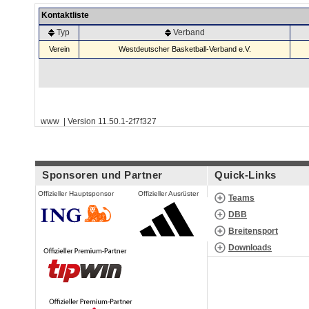
Kontaktliste
Typ
Verband
Verein
Westdeutscher Basketball-Verband e.V.
www | Version 11.50.1-2f7f327
Sponsoren und Partner
Quick-Links
Offizieller Hauptsponsor
Offizieller Ausrüster
Teams
DBB
Breitensport
Downloads