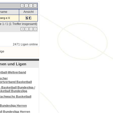
sname
Ansicht
erg e.V.
e 1 / 1 (1 Treffer insgesamt)
2471 Ligen online
ige
nen und Ligen
tball-Weltverband
scher
portverband Basketball
Basketball Bundesliga /
ketball Bundesliga
Nachwuchs Basketball
 Bundesliga Herren
all Bundesliga Herren