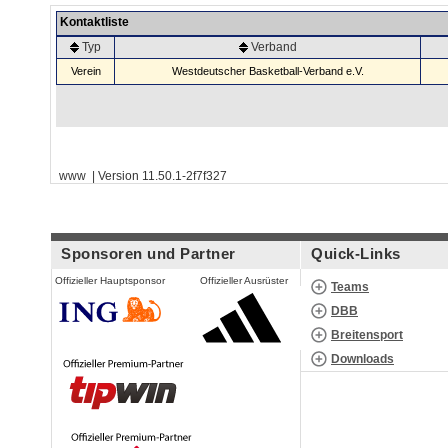
Kontaktliste
Typ
Verband
Verein
Westdeutscher Basketball-Verband e.V.
www | Version 11.50.1-2f7f327
Sponsoren und Partner
Quick-Links
Offizieller Hauptsponsor
Offizieller Ausrüster
Teams
DBB
Breitensport
Downloads