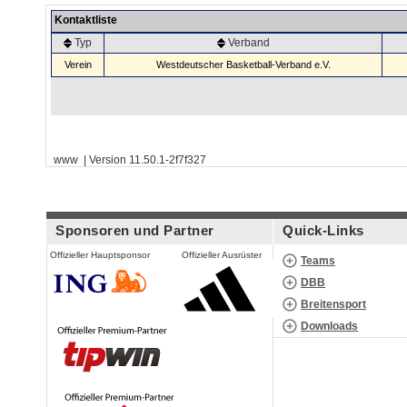
Kontaktliste
Typ
Verband
Verein
Westdeutscher Basketball-Verband e.V.
www | Version 11.50.1-2f7f327
Sponsoren und Partner
Quick-Links
Offizieller Hauptsponsor
Offizieller Ausrüster
Teams
DBB
Breitensport
Downloads