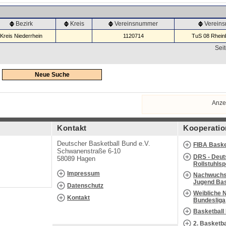
Bezirk
Kreis
Vereinsnummer
Verein
Kreis Niederrhein
1120714
TuS 08 Rheinb
Seit
Neue Suche
Anze
Kontakt
Kooperatio
Deutscher Basketball Bund e.V.
FIBA Baske
Schwanenstraße 6-10
DRS - Deut
58089 Hagen
Rollstuhls
Impressum
Nachwuchs 
Jugend Bas
Datenschutz
Weibliche 
Kontakt
Bundesliga
Basketball
2. Basketb