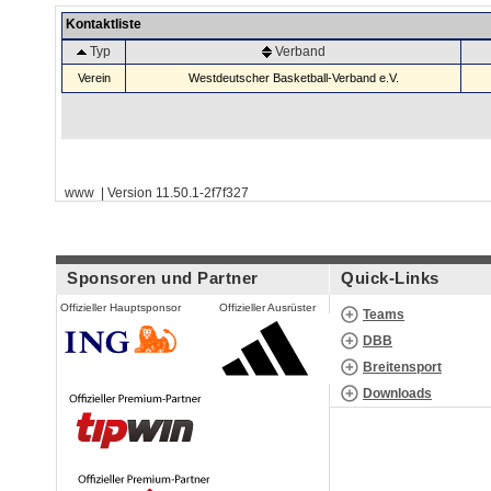
Kontaktliste
Typ
Verband
Verein
Westdeutscher Basketball-Verband e.V.
www | Version 11.50.1-2f7f327
Sponsoren und Partner
Quick-Links
Offizieller Hauptsponsor
Offizieller Ausrüster
Teams
DBB
Breitensport
Downloads