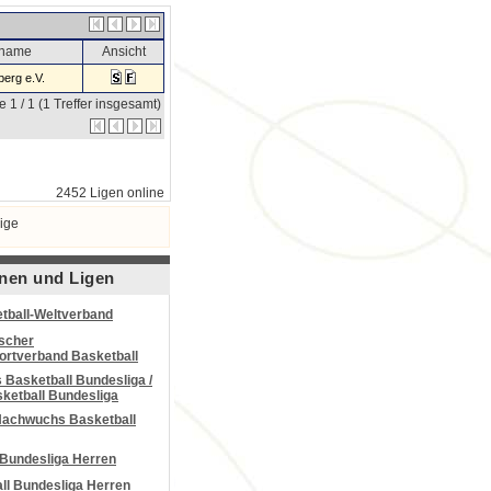
sname
Ansicht
erg e.V.
e 1 / 1 (1 Treffer insgesamt)
2452 Ligen online
ige
nen und Ligen
tball-Weltverband
scher
portverband Basketball
Basketball Bundesliga /
ketball Bundesliga
Nachwuchs Basketball
 Bundesliga Herren
all Bundesliga Herren