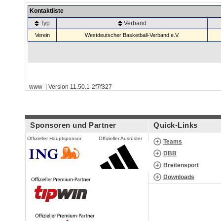
Kontaktliste
Typ
Verband
Verein
Westdeutscher Basketball-Verband e.V.
www | Version 11.50.1-2f7f327
Sponsoren und Partner
Quick-Links
Offizieller Hauptsponsor
Offizieller Ausrüster
Teams
DBB
Breitensport
Downloads