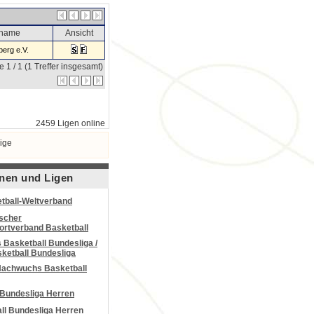
sname
Ansicht
erg e.V.
e 1 / 1 (1 Treffer insgesamt)
2459 Ligen online
ige
nen und Ligen
tball-Weltverband
scher
portverband Basketball
Basketball Bundesliga /
ketball Bundesliga
Nachwuchs Basketball
 Bundesliga Herren
all Bundesliga Herren