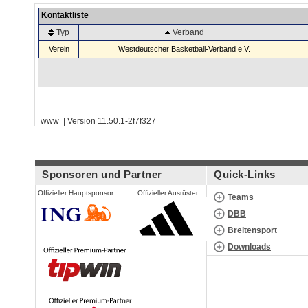
Kontaktliste
Typ
Verband
Verein
Westdeutscher Basketball-Verband e.V.
www | Version 11.50.1-2f7f327
Sponsoren und Partner
Quick-Links
Offizieller Hauptsponsor
Offizieller Ausrüster
Teams
DBB
Breitensport
Downloads