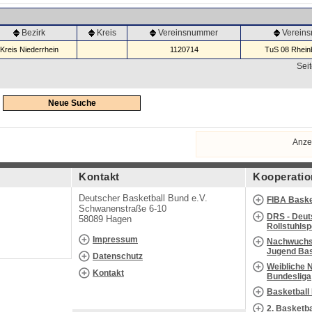
Bezirk
Kreis
Vereinsnummer
Verein
Kreis Niederrhein
1120714
TuS 08 Rheinb
Seit
Neue Suche
Anze
Kontakt
Kooperatio
Deutscher Basketball Bund e.V.
FIBA Baske
Schwanenstraße 6-10
DRS - Deut
58089 Hagen
Rollstuhls
Impressum
Nachwuchs 
Jugend Bas
Datenschutz
Weibliche 
Kontakt
Bundesliga
Basketball
2. Basketb