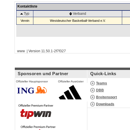
Kontaktliste
Typ
Verband
Verein
Westdeutscher Basketball-Verband e.V.
www | Version 11.50.1-2f7f327
Sponsoren und Partner
Quick-Links
Offizieller Hauptsponsor
Offizieller Ausrüster
Teams
DBB
Breitensport
Downloads