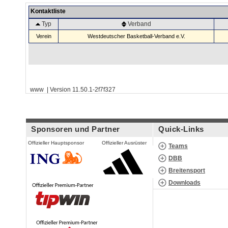
Kontaktliste
Typ
Verband
Verein
Westdeutscher Basketball-Verband e.V.
www | Version 11.50.1-2f7f327
Sponsoren und Partner
Quick-Links
Offizieller Hauptsponsor
Offizieller Ausrüster
Teams
DBB
Breitensport
Downloads