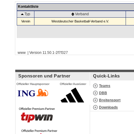
Kontaktliste
Typ
Verband
Verein
Westdeutscher Basketball-Verband e.V.
www | Version 11.50.1-2f7f327
Sponsoren und Partner
Quick-Links
Offizieller Hauptsponsor
Offizieller Ausrüster
Teams
DBB
Breitensport
Downloads