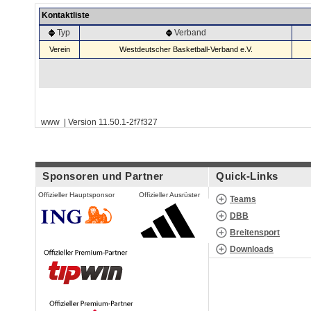
Kontaktliste
Typ
Verband
Verein
Westdeutscher Basketball-Verband e.V.
www | Version 11.50.1-2f7f327
Sponsoren und Partner
Quick-Links
Offizieller Hauptsponsor
Offizieller Ausrüster
Teams
DBB
Breitensport
Downloads