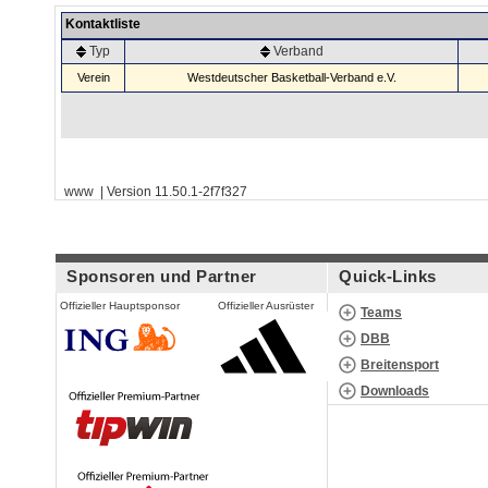
Kontaktliste
Typ
Verband
Verein
Westdeutscher Basketball-Verband e.V.
www | Version 11.50.1-2f7f327
Sponsoren und Partner
Quick-Links
Offizieller Hauptsponsor
Offizieller Ausrüster
Teams
DBB
Breitensport
Downloads