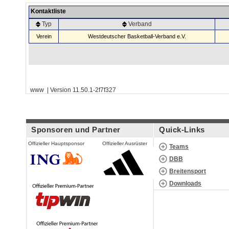
Kontaktliste
Typ
Verband
Verein
Westdeutscher Basketball-Verband e.V.
www | Version 11.50.1-2f7f327
Sponsoren und Partner
Quick-Links
Offizieller Hauptsponsor
Offizieller Ausrüster
Teams
DBB
Breitensport
Downloads