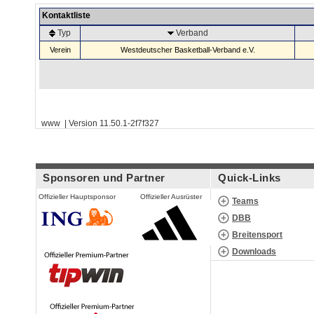
Kontaktliste
Typ
Verband
Verein
Westdeutscher Basketball-Verband e.V.
www | Version 11.50.1-2f7f327
Sponsoren und Partner
Quick-Links
Offizieller Hauptsponsor
Offizieller Ausrüster
Teams
DBB
Breitensport
Downloads