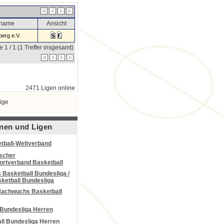
sname
Ansicht
erg e.V.
e 1 / 1 (1 Treffer insgesamt)
2471 Ligen online
ige
nen und Ligen
tball-Weltverband
scher
portverband Basketball
Basketball Bundesliga /
ketball Bundesliga
Nachwuchs Basketball
 Bundesliga Herren
all Bundesliga Herren