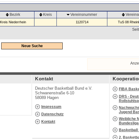
Bezirk
Kreis
Vereinsnummer
Verein
Kreis Niederrhein
1120714
TuS 08 Rheinb
Seit
Neue Suche
Anze
Kontakt
Kooperatio
Deutscher Basketball Bund e.V.
FIBA Baske
Schwanenstraße 6-10
DRS - Deut
58089 Hagen
Rollstuhls
Impressum
Nachwuchs 
Jugend Bas
Datenschutz
Weibliche 
Kontakt
Bundesliga
Basketball
2. Basketb