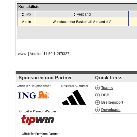
Kontaktliste
Typ
Verband
Verein
Westdeutscher Basketball-Verband e.V.
www | Version 11.50.1-2f7f327
Sponsoren und Partner
Quick-Links
Offizieller Hauptsponsor
Offizieller Ausrüster
Teams
DBB
Breitensport
Downloads