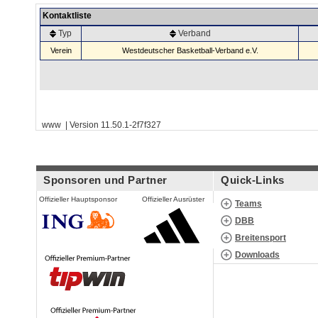
Kontaktliste
Typ
Verband
Verein
Westdeutscher Basketball-Verband e.V.
www | Version 11.50.1-2f7f327
Sponsoren und Partner
Quick-Links
Offizieller Hauptsponsor
Offizieller Ausrüster
Teams
DBB
Breitensport
Downloads