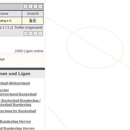
sname
Ansicht
erg e.V.
e 1 / 1 (1 Treffer insgesamt)
2460 Ligen online
ige
nen und Ligen
tball-Weltverband
scher
portverband Basketball
Basketball Bundesliga /
ketball Bundesliga
Nachwuchs Basketball
 Bundesliga Herren
all Bundesliga Herren