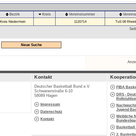
Bezirk
Kreis
Vereinsnummer
Verein
Kreis Niederrhein
1120714
TuS 08 Rheinb
Seit
Neue Suche
Anze
Kontakt
Kooperatio
Deutscher Basketball Bund e.V.
FIBA Baske
Schwanenstraße 6-10
DRS - Deut
58089 Hagen
Rollstuhls
Impressum
Nachwuchs 
Jugend Bas
Datenschutz
Weibliche 
Kontakt
Bundesliga
Basketball
2. Basketb