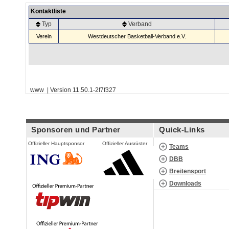
Kontaktliste
Typ
Verband
Verein
Westdeutscher Basketball-Verband e.V.
www | Version 11.50.1-2f7f327
Sponsoren und Partner
Quick-Links
Offizieller Hauptsponsor
Offizieller Ausrüster
Teams
DBB
Breitensport
Downloads