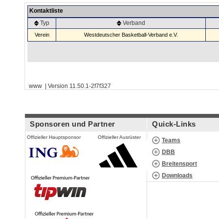
Kontaktliste
Typ
Verband
Verein
Westdeutscher Basketball-Verband e.V.
www | Version 11.50.1-2f7f327
Sponsoren und Partner
Quick-Links
Offizieller Hauptsponsor
Offizieller Ausrüster
Teams
DBB
Breitensport
Downloads