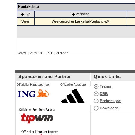
Kontaktliste
Typ
Verband
Verein
Westdeutscher Basketball-Verband e.V.
www | Version 11.50.1-2f7f327
Sponsoren und Partner
Quick-Links
Offizieller Hauptsponsor
Offizieller Ausrüster
Teams
DBB
Breitensport
Downloads