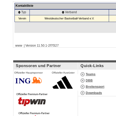
Kontaktliste
Typ
Verband
Verein
Westdeutscher Basketball-Verband e.V.
www | Version 11.50.1-2f7f327
Sponsoren und Partner
Quick-Links
Offizieller Hauptsponsor
Offizieller Ausrüster
Teams
DBB
Breitensport
Downloads