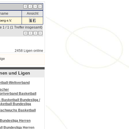
sname
Ansicht
erg e.V.
e 1 / 1 (1 Treffer insgesamt)
2458 Ligen online
ige
nen und Ligen
tball-Weltverband
scher
portverband Basketball
Basketball Bundesliga /
ketball Bundesliga
Nachwuchs Basketball
 Bundesliga Herren
all Bundesliga Herren