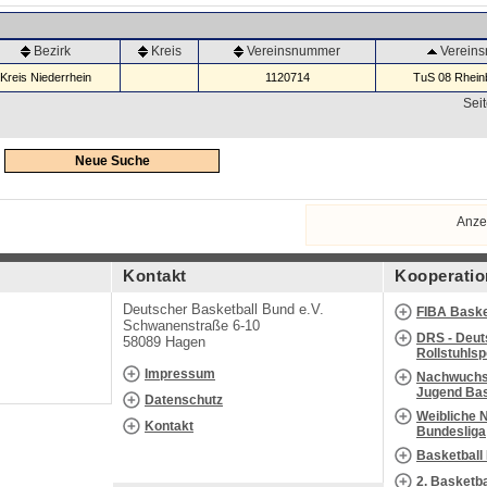
Bezirk
Kreis
Vereinsnummer
Verein
Kreis Niederrhein
1120714
TuS 08 Rheinb
Seit
Neue Suche
Anze
Kontakt
Kooperatio
Deutscher Basketball Bund e.V.
FIBA Baske
Schwanenstraße 6-10
DRS - Deut
58089 Hagen
Rollstuhls
Impressum
Nachwuchs 
Jugend Bas
Datenschutz
Weibliche 
Kontakt
Bundesliga
Basketball
2. Basketb