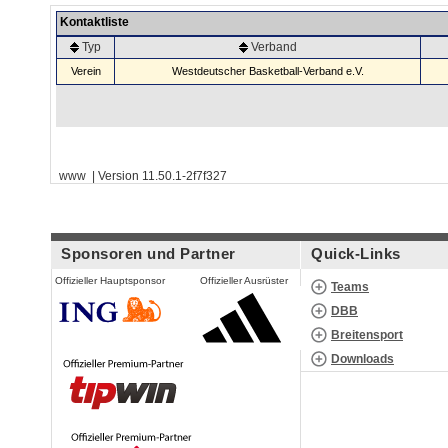
Kontaktliste
Typ
Verband
Verein
Westdeutscher Basketball-Verband e.V.
www | Version 11.50.1-2f7f327
Sponsoren und Partner
Quick-Links
Offizieller Hauptsponsor
Offizieller Ausrüster
Teams
DBB
Breitensport
Downloads