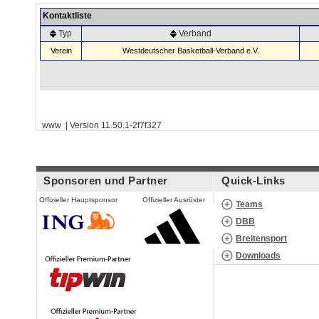
Kontaktliste
Typ
Verband
Verein
Westdeutscher Basketball-Verband e.V.
www | Version 11.50.1-2f7f327
Sponsoren und Partner
Quick-Links
Offizieller Hauptsponsor
Offizieller Ausrüster
Teams
DBB
Breitensport
Downloads