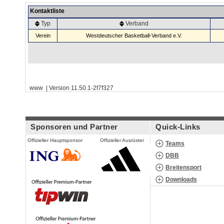
Kontaktliste
Typ
Verband
Verein
Westdeutscher Basketball-Verband e.V.
www | Version 11.50.1-2f7f327
Sponsoren und Partner
Quick-Links
Offizieller Hauptsponsor
Offizieller Ausrüster
Teams
DBB
Breitensport
Downloads