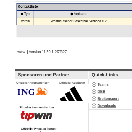
Kontaktliste
Typ
Verband
Verein
Westdeutscher Basketball-Verband e.V.
www | Version 11.50.1-2f7f327
Sponsoren und Partner
Quick-Links
Offizieller Hauptsponsor
Offizieller Ausrüster
Teams
DBB
Breitensport
Downloads