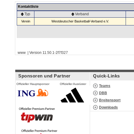
Kontaktliste
Typ
Verband
Verein
Westdeutscher Basketball-Verband e.V.
www | Version 11.50.1-2f7f327
Sponsoren und Partner
Quick-Links
Offizieller Hauptsponsor
Offizieller Ausrüster
Teams
DBB
Breitensport
Downloads