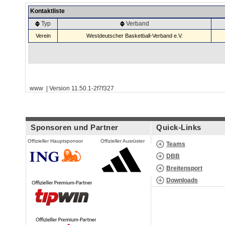
Kontaktliste
Typ
Verband
Verein
Westdeutscher Basketball-Verband e.V.
www | Version 11.50.1-2f7f327
Sponsoren und Partner
Quick-Links
Offizieller Hauptsponsor
Offizieller Ausrüster
Teams
DBB
Breitensport
Downloads