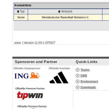
Kontaktliste
Typ
Verband
Verein
Westdeutscher Basketball-Verband e.V.
www | Version 11.50.1-2f7f327
Sponsoren und Partner
Quick-Links
Offizieller Hauptsponsor
Offizieller Ausrüster
Teams
DBB
Breitensport
Downloads