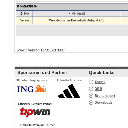
Kontaktliste
Typ
Verband
Verein
Westdeutscher Basketball-Verband e.V.
www | Version 11.50.1-2f7f327
Sponsoren und Partner
Quick-Links
Offizieller Hauptsponsor
Offizieller Ausrüster
Teams
DBB
Breitensport
Downloads