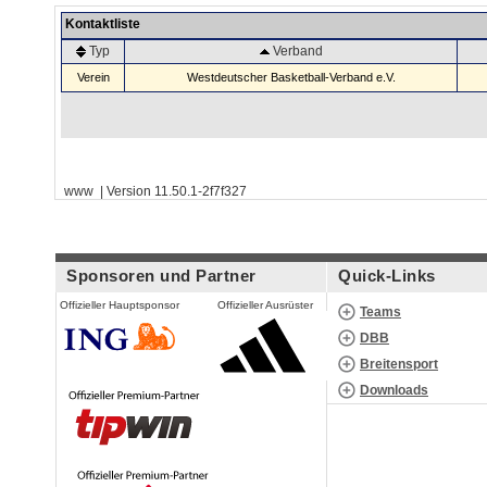
Kontaktliste
Typ
Verband
Verein
Westdeutscher Basketball-Verband e.V.
www | Version 11.50.1-2f7f327
Sponsoren und Partner
Quick-Links
Offizieller Hauptsponsor
Offizieller Ausrüster
Teams
DBB
Breitensport
Downloads