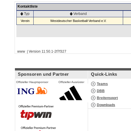
Kontaktliste
Typ
Verband
Verein
Westdeutscher Basketball-Verband e.V.
www | Version 11.50.1-2f7f327
Sponsoren und Partner
Quick-Links
Offizieller Hauptsponsor
Offizieller Ausrüster
Teams
DBB
Breitensport
Downloads