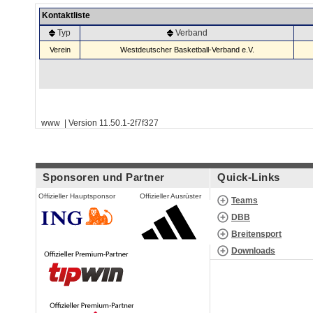
Kontaktliste
Typ
Verband
Verein
Westdeutscher Basketball-Verband e.V.
www | Version 11.50.1-2f7f327
Sponsoren und Partner
Quick-Links
Offizieller Hauptsponsor
Offizieller Ausrüster
Teams
DBB
Breitensport
Downloads