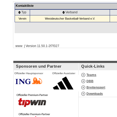
Kontaktliste
Typ
Verband
Verein
Westdeutscher Basketball-Verband e.V.
www | Version 11.50.1-2f7f327
Sponsoren und Partner
Quick-Links
Offizieller Hauptsponsor
Offizieller Ausrüster
Teams
DBB
Breitensport
Downloads