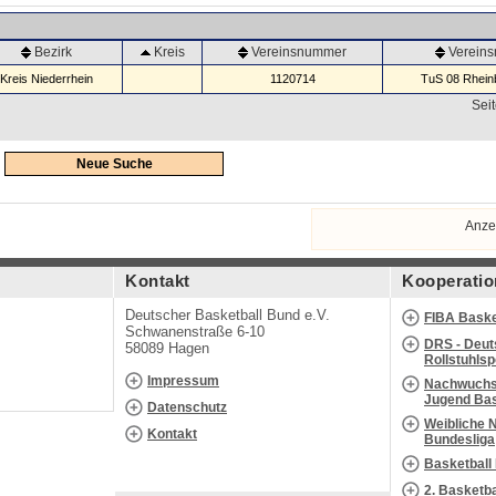
Bezirk
Kreis
Vereinsnummer
Verein
Kreis Niederrhein
1120714
TuS 08 Rheinb
Seit
Neue Suche
Anze
Kontakt
Kooperatio
Deutscher Basketball Bund e.V.
FIBA Baske
Schwanenstraße 6-10
DRS - Deut
58089 Hagen
Rollstuhls
Impressum
Nachwuchs 
Jugend Bas
Datenschutz
Weibliche 
Kontakt
Bundesliga
Basketball
2. Basketb