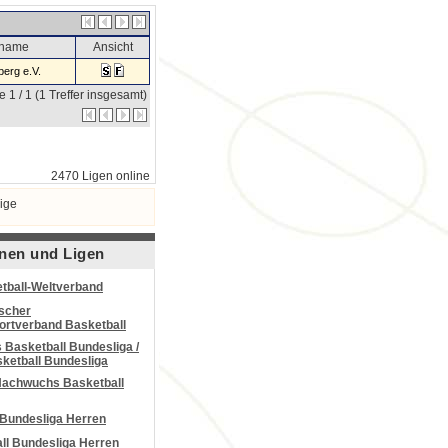
sname
Ansicht
erg e.V.
e 1 / 1 (1 Treffer insgesamt)
2470 Ligen online
ige
nen und Ligen
tball-Weltverband
scher
portverband Basketball
Basketball Bundesliga /
ketball Bundesliga
Nachwuchs Basketball
 Bundesliga Herren
all Bundesliga Herren