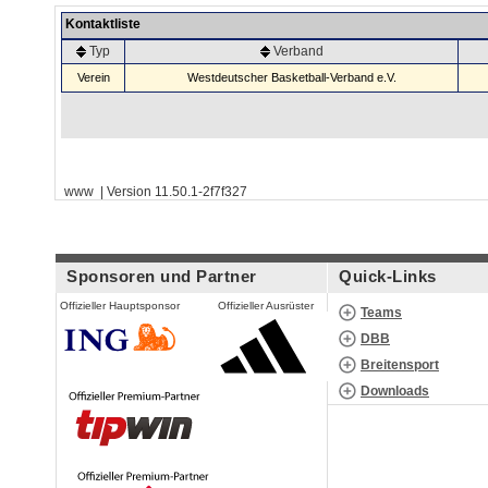
Kontaktliste
Typ
Verband
Verein
Westdeutscher Basketball-Verband e.V.
www | Version 11.50.1-2f7f327
Sponsoren und Partner
Quick-Links
Offizieller Hauptsponsor
Offizieller Ausrüster
Teams
DBB
Breitensport
Downloads