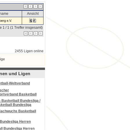
sname
Ansicht
erg e.V.
e 1 / 1 (1 Treffer insgesamt)
2455 Ligen online
ige
nen und Ligen
tball-Weltverband
scher
portverband Basketball
Basketball Bundesliga /
ketball Bundesliga
Nachwuchs Basketball
 Bundesliga Herren
all Bundesliga Herren