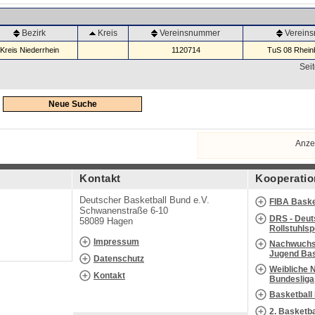
Bezirk
Kreis
Vereinsnummer
Verein
Kreis Niederrhein
1120714
TuS 08 Rheinb
Seit
Neue Suche
Anze
Kontakt
Kooperatio
Deutscher Basketball Bund e.V.
FIBA Baske
Schwanenstraße 6-10
DRS - Deut
58089 Hagen
Rollstuhls
Impressum
Nachwuchs 
Jugend Bas
Datenschutz
Weibliche 
Kontakt
Bundesliga
Basketball
2. Basketb