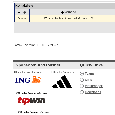
Kontaktliste
Typ
Verband
Verein
Westdeutscher Basketball-Verband e.V.
www | Version 11.50.1-2f7f327
Sponsoren und Partner
Quick-Links
Offizieller Hauptsponsor
Offizieller Ausrüster
Teams
DBB
Breitensport
Downloads