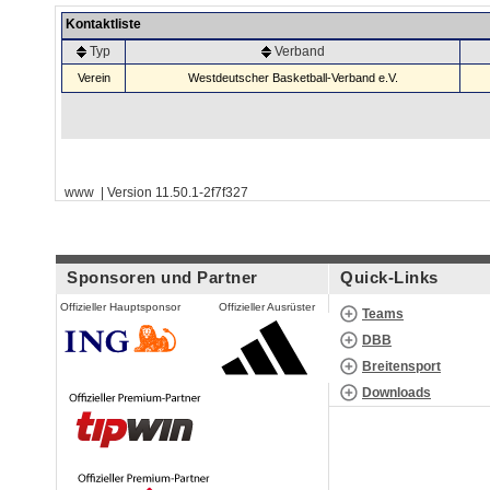
Kontaktliste
Typ
Verband
Verein
Westdeutscher Basketball-Verband e.V.
www | Version 11.50.1-2f7f327
Sponsoren und Partner
Quick-Links
Offizieller Hauptsponsor
Offizieller Ausrüster
Teams
DBB
Breitensport
Downloads