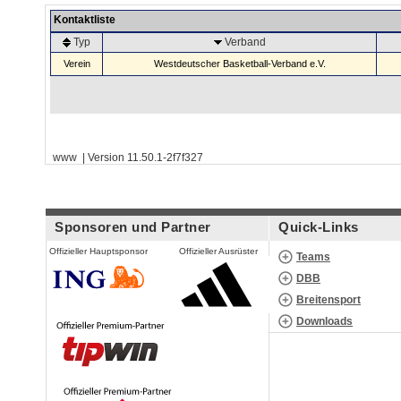
Kontaktliste
Typ
Verband
Verein
Westdeutscher Basketball-Verband e.V.
www | Version 11.50.1-2f7f327
Sponsoren und Partner
Quick-Links
Offizieller Hauptsponsor
Offizieller Ausrüster
Teams
DBB
Breitensport
Downloads