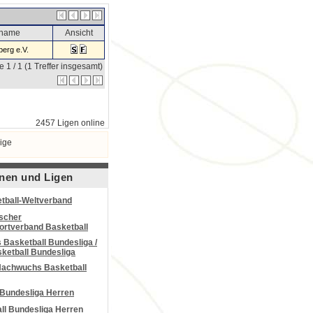
sname
Ansicht
erg e.V.
e 1 / 1 (1 Treffer insgesamt)
2457 Ligen online
ige
nen und Ligen
tball-Weltverband
scher
portverband Basketball
Basketball Bundesliga /
ketball Bundesliga
Nachwuchs Basketball
 Bundesliga Herren
all Bundesliga Herren