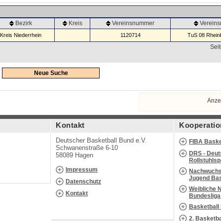
Bezirk
Kreis
Vereinsnummer
Verein
Kreis Niederrhein
1120714
TuS 08 Rheinb
Seit
Neue Suche
Anze
Kontakt
Kooperatio
Deutscher Basketball Bund e.V.
FIBA Baske
Schwanenstraße 6-10
DRS - Deut
58089 Hagen
Rollstuhls
Impressum
Nachwuchs 
Jugend Bas
Datenschutz
Weibliche 
Kontakt
Bundesliga
Basketball
2. Basketb