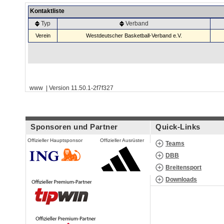
Kontaktliste
Typ
Verband
Verein
Westdeutscher Basketball-Verband e.V.
www | Version 11.50.1-2f7f327
Sponsoren und Partner
Quick-Links
Offizieller Hauptsponsor
Offizieller Ausrüster
Teams
DBB
Breitensport
Downloads