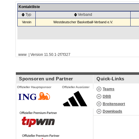
Kontaktliste
Typ
Verband
Verein
Westdeutscher Basketball-Verband e.V.
www | Version 11.50.1-2f7f327
Sponsoren und Partner
Quick-Links
Offizieller Hauptsponsor
Offizieller Ausrüster
Teams
DBB
Breitensport
Downloads