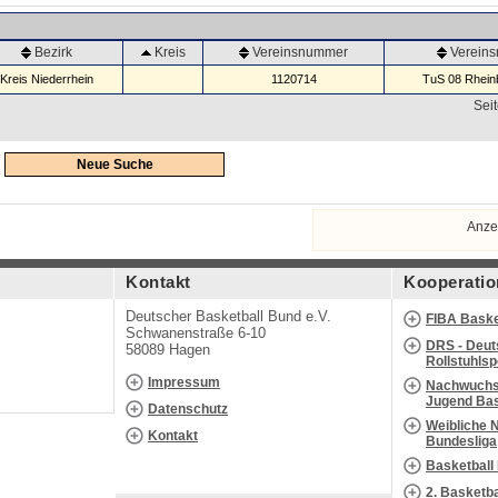
Bezirk
Kreis
Vereinsnummer
Verein
Kreis Niederrhein
1120714
TuS 08 Rheinb
Seit
Neue Suche
Anze
Kontakt
Kooperatio
Deutscher Basketball Bund e.V.
FIBA Baske
Schwanenstraße 6-10
DRS - Deut
58089 Hagen
Rollstuhls
Impressum
Nachwuchs 
Jugend Bas
Datenschutz
Weibliche 
Kontakt
Bundesliga
Basketball
2. Basketb