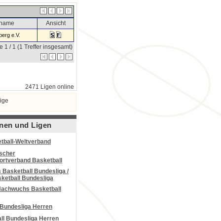
sname
Ansicht
erg e.V.
e 1 / 1 (1 Treffer insgesamt)
2471 Ligen online
ige
nen und Ligen
tball-Weltverband
scher
portverband Basketball
Basketball Bundesliga /
ketball Bundesliga
Nachwuchs Basketball
 Bundesliga Herren
all Bundesliga Herren