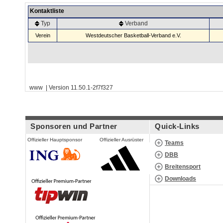
Kontaktliste
Typ
Verband
Verein
Westdeutscher Basketball-Verband e.V.
www | Version 11.50.1-2f7f327
Sponsoren und Partner
Quick-Links
Offizieller Hauptsponsor
Offizieller Ausrüster
Teams
DBB
Breitensport
Downloads